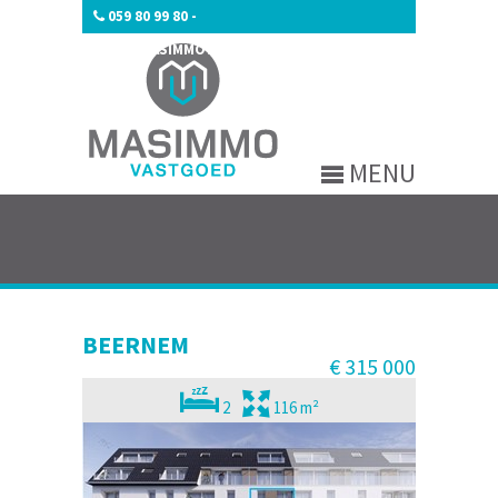
059 80 99 80
-
INFO@MASIMMOVASTGOED.BE
MENU
BEERNEM
€ 315 000
2
116 m²