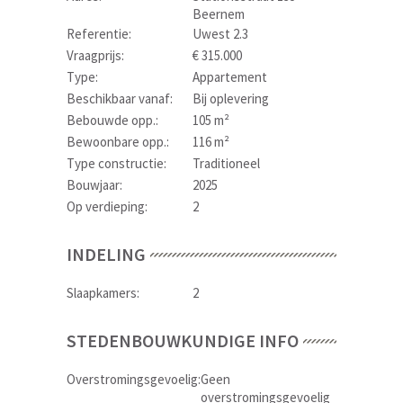
Beernem
Referentie:
Uwest 2.3
Vraagprijs:
€ 315.000
Type:
Appartement
Beschikbaar vanaf:
Bij oplevering
Bebouwde opp.:
105 m²
Bewoonbare opp.:
116 m²
Type constructie:
Traditioneel
Bouwjaar:
2025
Op verdieping:
2
INDELING
Slaapkamers:
2
STEDENBOUWKUNDIGE INFO
Overstromingsgevoelig:
Geen
overstromingsgevoelig