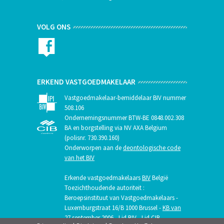
VOLG ONS
ERKEND VASTGOEDMAKELAAR
Vastgoedmakelaar-bemiddelaar BIV nummer
508.106
Ondernemingsnummer BTW-BE 0848.002.308
BA en borgstelling via NV AXA Belgium
(polisnr. 730.390.160)
Onderworpen aan de
deontologische code
van het BIV
Erkende vastgoedmakelaars
BIV
België
Toezichthoudende autoriteit :
Beroepsinstituut van Vastgoedmakelaars -
Luxemburgstraat 16/B 1000 Brussel -
KB van
27 september 2006
- Lid BIV - Lid CIB