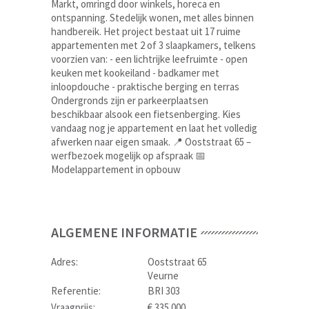
Markt, omringd door winkels, horeca en
ontspanning. Stedelijk wonen, met alles binnen
handbereik. Het project bestaat uit 17 ruime
appartementen met 2 of 3 slaapkamers, telkens
voorzien van: - een lichtrijke leefruimte - open
keuken met kookeiland - badkamer met
inloopdouche - praktische berging en terras
Ondergronds zijn er parkeerplaatsen
beschikbaar alsook een fietsenberging. Kies
vandaag nog je appartement en laat het volledig
afwerken naar eigen smaak. 📍 Ooststraat 65 –
werfbezoek mogelijk op afspraak 📅
Modelappartement in opbouw
ALGEMENE INFORMATIE
Adres:
Ooststraat 65
Veurne
Referentie:
BRI 303
Vraagprijs:
€ 335.000