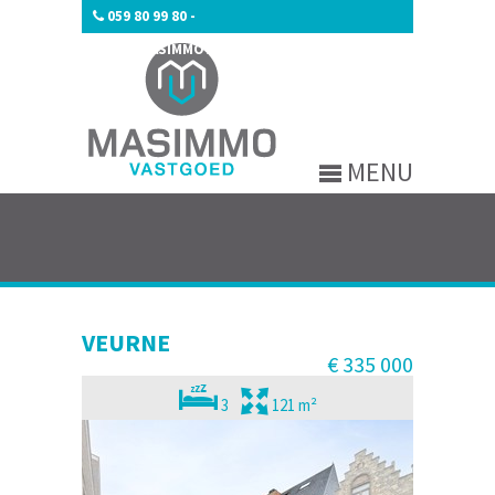
059 80 99 80
-
INFO@MASIMMOVASTGOED.BE
MENU
VEURNE
€ 335 000
3
121 m²