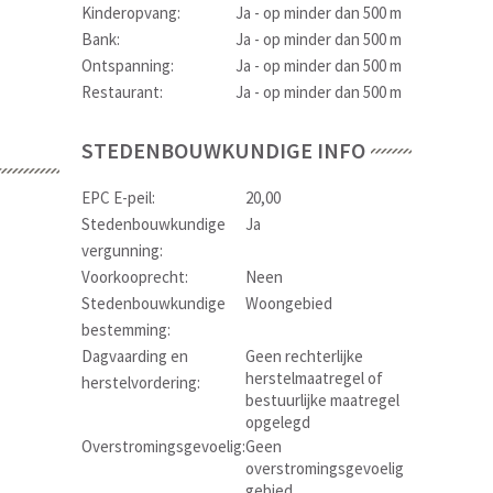
Kinderopvang:
Ja - op minder dan 500 m
Bank:
Ja - op minder dan 500 m
Ontspanning:
Ja - op minder dan 500 m
Restaurant:
Ja - op minder dan 500 m
STEDENBOUWKUNDIGE INFO
EPC E-peil:
20,00
Stedenbouwkundige
Ja
vergunning:
Voorkooprecht:
Neen
Stedenbouwkundige
Woongebied
bestemming:
Dagvaarding en
Geen rechterlijke
herstelmaatregel of
herstelvordering:
bestuurlijke maatregel
opgelegd
Overstromingsgevoelig:
Geen
overstromingsgevoelig
gebied