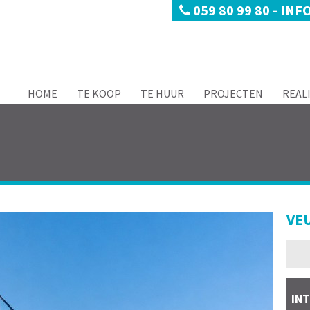
059 80 99 80
-
INF
HOME
TE KOOP
TE HUUR
PROJECTEN
REAL
VE
IN