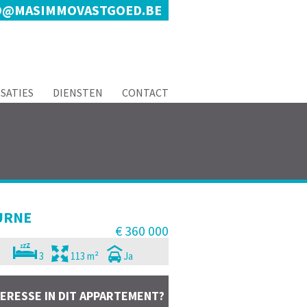
O@MASIMMOVASTGOED.BE
ISATIES
DIENSTEN
CONTACT
URNE
€ 360 000
3
113 m²
Ja
TERESSE IN DIT APPARTEMENT?