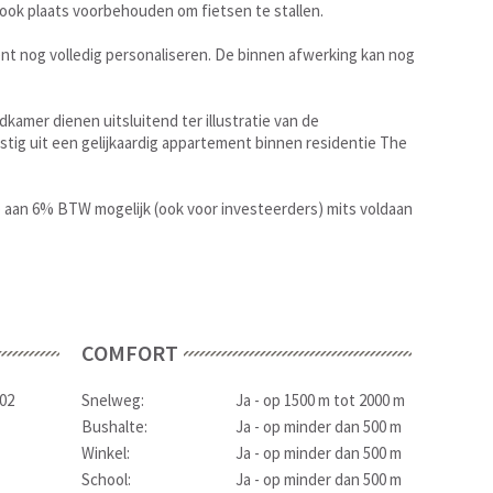
ook plaats voorbehouden om fietsen te stallen.
ent nog volledig personaliseren. De binnen afwerking kan nog
amer dienen uitsluitend ter illustratie van de
tig uit een gelijkaardig appartement binnen residentie The
 aan 6% BTW mogelijk (ook voor investeerders) mits voldaan
COMFORT
02
Snelweg:
Ja - op 1500 m tot 2000 m
Bushalte:
Ja - op minder dan 500 m
Winkel:
Ja - op minder dan 500 m
School:
Ja - op minder dan 500 m