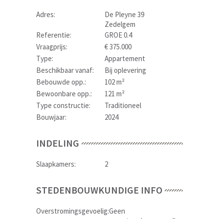
Adres:
De Pleyne 39
Zedelgem
Referentie:
GROE 0.4
Vraagprijs:
€ 375.000
Type:
Appartement
Beschikbaar vanaf:
Bij oplevering
Bebouwde opp.:
102 m²
Bewoonbare opp.:
121 m²
Type constructie:
Traditioneel
Bouwjaar:
2024
INDELING
Slaapkamers:
2
STEDENBOUWKUNDIGE INFO
Overstromingsgevoelig:
Geen