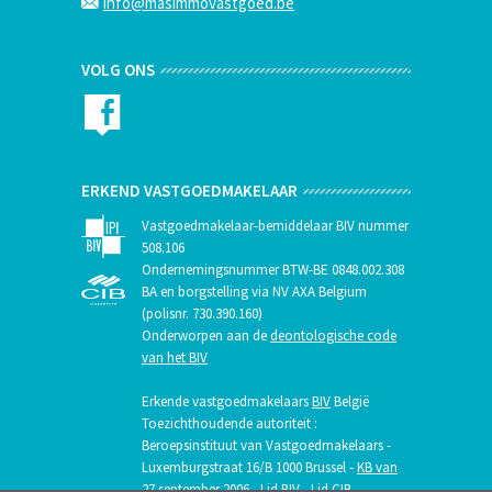
info@masimmovastgoed.be
VOLG ONS
ERKEND VASTGOEDMAKELAAR
Vastgoedmakelaar-bemiddelaar BIV nummer
508.106
Ondernemingsnummer BTW-BE 0848.002.308
BA en borgstelling via NV AXA Belgium
(polisnr. 730.390.160)
Onderworpen aan de
deontologische code
van het BIV
Erkende vastgoedmakelaars
BIV
België
Toezichthoudende autoriteit :
Beroepsinstituut van Vastgoedmakelaars -
Luxemburgstraat 16/B 1000 Brussel -
KB van
27 september 2006
- Lid BIV - Lid CIB