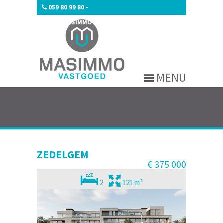
059 80 99 80
-
INFO@MASIMMOVASTGOED.BE
MENU
ZEDELGEM
€ 375 000
2
121 m²