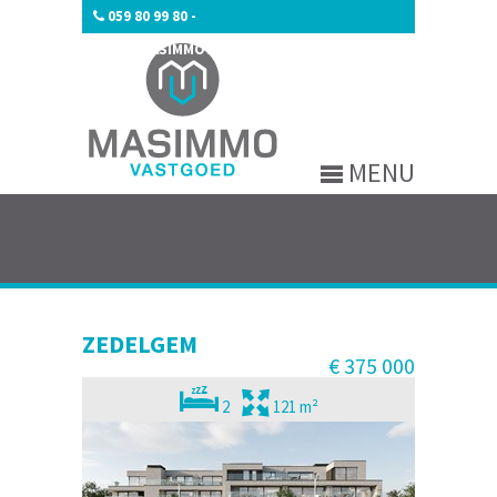
059 80 99 80
-
INFO@MASIMMOVASTGOED.BE
MENU
ZEDELGEM
€ 375 000
2
121 m²