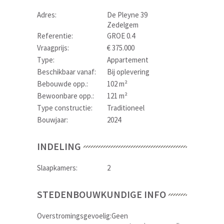
Adres:
De Pleyne 39
Zedelgem
Referentie:
GROE 0.4
Vraagprijs:
€ 375.000
Type:
Appartement
Beschikbaar vanaf:
Bij oplevering
Bebouwde opp.:
102 m²
Bewoonbare opp.:
121 m²
Type constructie:
Traditioneel
Bouwjaar:
2024
INDELING
Slaapkamers:
2
STEDENBOUWKUNDIGE INFO
Overstromingsgevoelig:
Geen