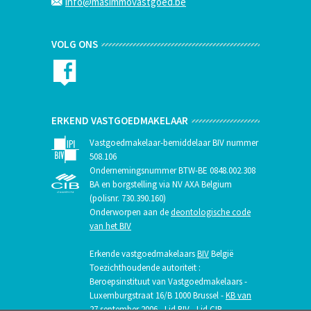
info@masimmovastgoed.be
VOLG ONS
ERKEND VASTGOEDMAKELAAR
Vastgoedmakelaar-bemiddelaar BIV nummer
508.106
Ondernemingsnummer BTW-BE 0848.002.308
BA en borgstelling via NV AXA Belgium
(polisnr. 730.390.160)
Onderworpen aan de
deontologische code
van het BIV
Erkende vastgoedmakelaars
BIV
België
Toezichthoudende autoriteit :
Beroepsinstituut van Vastgoedmakelaars -
Luxemburgstraat 16/B 1000 Brussel -
KB van
27 september 2006
- Lid BIV - Lid CIB