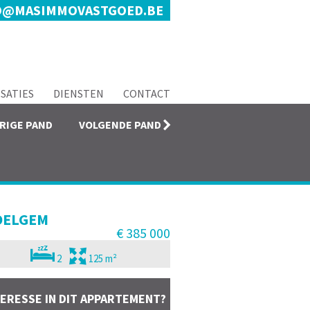
O@MASIMMOVASTGOED.BE
ISATIES
DIENSTEN
CONTACT
RIGE PAND
VOLGENDE PAND
DELGEM
€ 385 000
2
125 m²
TERESSE IN DIT APPARTEMENT?