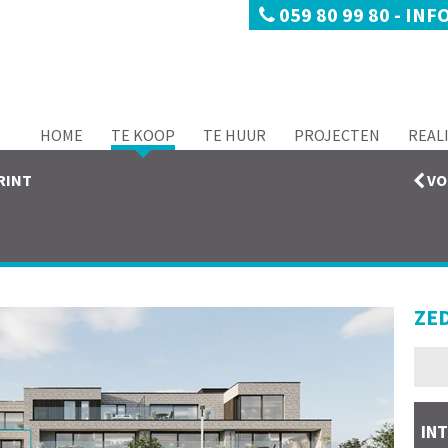
059 80 99 80
-
INF
HOME
TE KOOP
TE HUUR
PROJECTEN
REAL
RINT
VO
ZE
IN