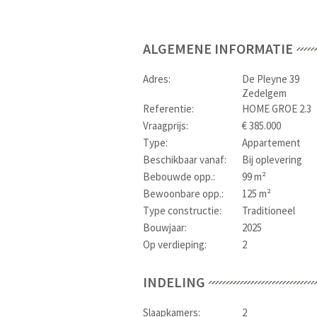
ALGEMENE INFORMATIE
Adres:
De Pleyne 39
Zedelgem
Referentie:
HOME GROE 2.3
Vraagprijs:
€ 385.000
Type:
Appartement
Beschikbaar vanaf:
Bij oplevering
Bebouwde opp.:
99 m²
Bewoonbare opp.:
125 m²
Type constructie:
Traditioneel
Bouwjaar:
2025
Op verdieping:
2
INDELING
Slaapkamers:
2