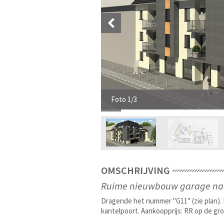
Foto 1/3
OMSCHRIJVING
Ruime nieuwbouw garage nab
Dragende het nummer "G11" (zie plan). 
kantelpoort. Aankoopprijs: RR op de gr