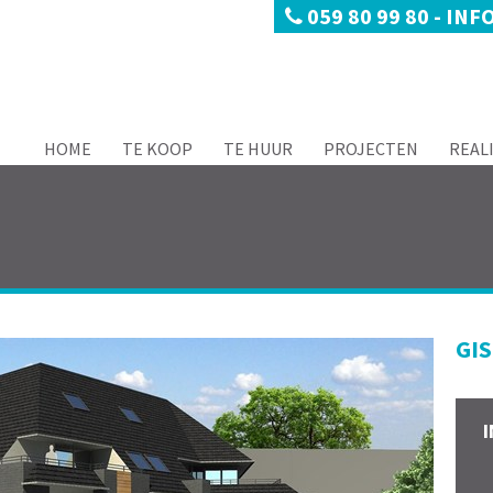
059 80 99 80
-
INF
HOME
TE KOOP
TE HUUR
PROJECTEN
REAL
GI