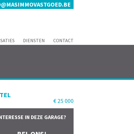
O@MASIMMOVASTGOED.BE
ISATIES
DIENSTEN
CONTACT
STEL
€ 25 000
INTERESSE IN DEZE GARAGE?
BEL ONS!