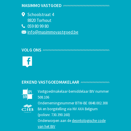
MASIMMO VASTGOED
Schoolstraat 4
8820 Torhout
059 80 99 80
info@masimmovastgoed.be
VOLG ONS
ERKEND VASTGOEDMAKELAAR
Vastgoedmakelaar-bemiddelaar BIV nummer
508.106
Ondernemingsnummer BTW-BE 0848.002.308
BA en borgstelling via NV AXA Belgium
(polisnr. 730.390.160)
Onderworpen aan de
deontologische code
van het BIV