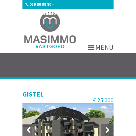
059 80 99 80
-
INFO@MASIMMOVASTGOED.BE
MENU
GISTEL
€ 25 000